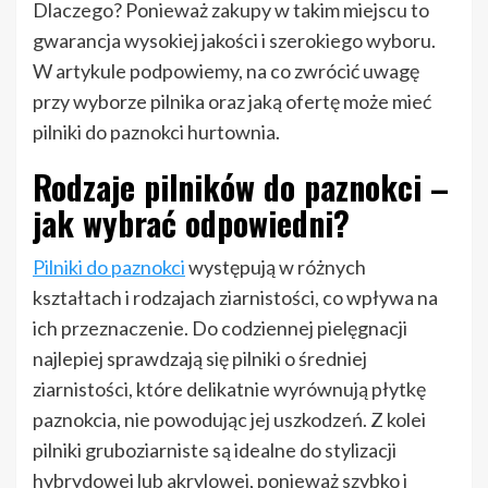
Dlaczego? Ponieważ zakupy w takim miejscu to
gwarancja wysokiej jakości i szerokiego wyboru.
W artykule podpowiemy, na co zwrócić uwagę
przy wyborze pilnika oraz jaką ofertę może mieć
pilniki do paznokci hurtownia.
Rodzaje pilników do paznokci –
jak wybrać odpowiedni?
Pilniki do paznokci
występują w różnych
kształtach i rodzajach ziarnistości, co wpływa na
ich przeznaczenie. Do codziennej pielęgnacji
najlepiej sprawdzają się pilniki o średniej
ziarnistości, które delikatnie wyrównują płytkę
paznokcia, nie powodując jej uszkodzeń. Z kolei
pilniki gruboziarniste są idealne do stylizacji
hybrydowej lub akrylowej, ponieważ szybko i