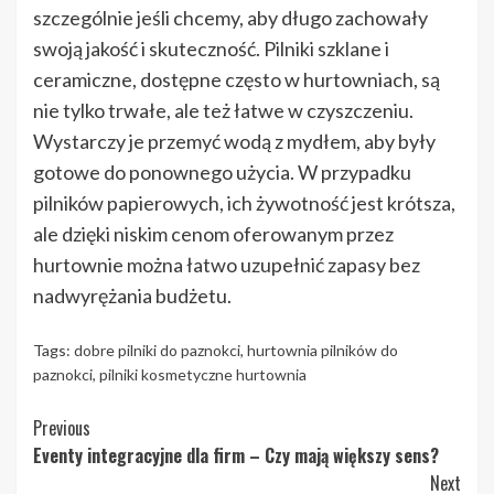
szczególnie jeśli chcemy, aby długo zachowały
swoją jakość i skuteczność. Pilniki szklane i
ceramiczne, dostępne często w hurtowniach, są
nie tylko trwałe, ale też łatwe w czyszczeniu.
Wystarczy je przemyć wodą z mydłem, aby były
gotowe do ponownego użycia. W przypadku
pilników papierowych, ich żywotność jest krótsza,
ale dzięki niskim cenom oferowanym przez
hurtownie można łatwo uzupełnić zapasy bez
nadwyrężania budżetu.
Tags:
dobre pilniki do paznokci
,
hurtownia pilników do
paznokci
,
pilniki kosmetyczne hurtownia
Continue
Previous
Eventy integracyjne dla firm – Czy mają większy sens?
Reading
Next