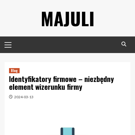
Skip
MAJULI
to
content
Primary
Menu
Blog
Identyfikatory firmowe – niezbędny
element wizerunku firmy
2024-03-13