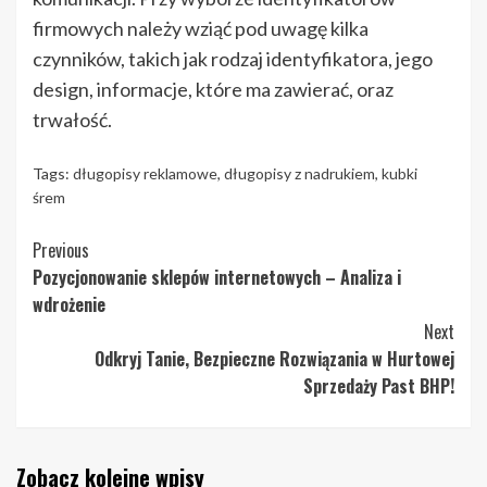
firmowych należy wziąć pod uwagę kilka
czynników, takich jak rodzaj identyfikatora, jego
design, informacje, które ma zawierać, oraz
trwałość.
Tags:
długopisy reklamowe
,
długopisy z nadrukiem
,
kubki
śrem
Continue
Previous
Pozycjonowanie sklepów internetowych – Analiza i
Reading
wdrożenie
Next
Odkryj Tanie, Bezpieczne Rozwiązania w Hurtowej
Sprzedaży Past BHP!
Zobacz kolejne wpisy