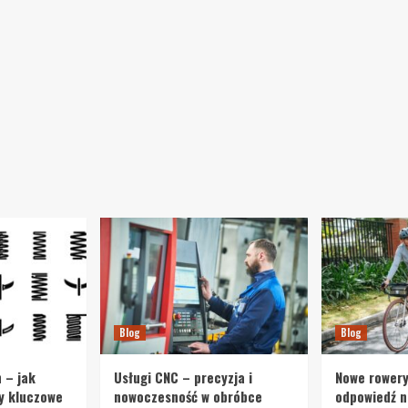
Blog
Blog
 – jak
Usługi CNC – precyzja i
Nowe rowery
y kluczowe
nowoczesność w obróbce
odpowiedź n