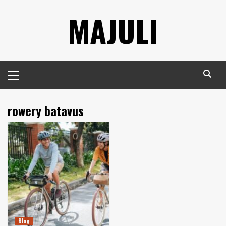
Skip
MAJULI
to
content
Primary
Menu
rowery batavus
Blog