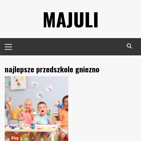
Skip
MAJULI
to
content
Primary
Menu
najlepsze przedszkole gniezno
Blog