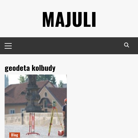
Skip
MAJULI
to
content
Primary
Menu
geodeta kolbudy
Blog