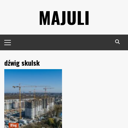
Skip
MAJULI
to
content
Primary
Menu
dźwig skulsk
Blog