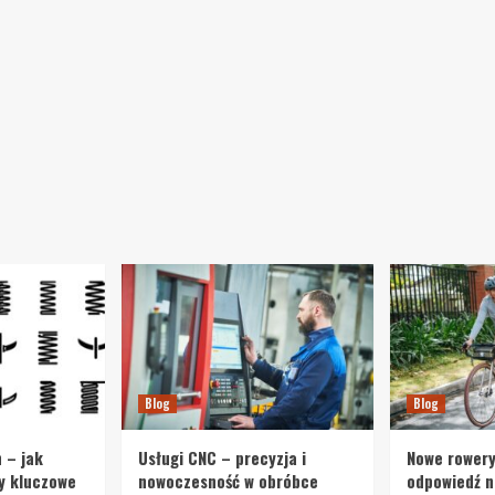
Blog
Blog
 – jak
Usługi CNC – precyzja i
Nowe rowery
y kluczowe
nowoczesność w obróbce
odpowiedź n