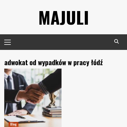
Skip
MAJULI
to
content
Primary
Menu
adwokat od wypadków w pracy łódź
Blog