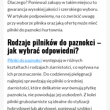
Dlaczego? Ponieważ zakupy w takim miejscu to
gwarancja wysokiej jakości i szerokiego wyboru.
W artykule podpowiemy, na co zwrócić uwagę
przy wyborze pilnika oraz jaką ofertę może mieć
pilniki do paznokci hurtownia.
Rodzaje pilników do paznokci –
jak wybrać odpowiedni?
Pilniki do paznokci
występują w różnych
kształtach i rodzajach ziarnistości, co wpływa na
ich przeznaczenie. Do codziennej pielęgnacji
najlepiej sprawdzają się pilniki o średniej
ziarnistości, które delikatnie wyrównują płytkę
paznokcia, nie powodując jej uszkodzeń. Z kolei
pilniki gruboziarniste są idealne do stylizacji
hybrydowej lub akrylowej, ponieważ szybko i