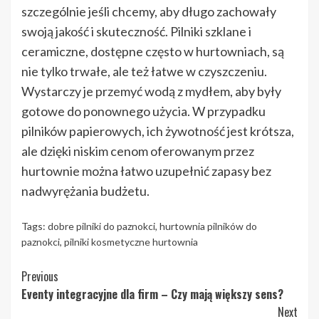
szczególnie jeśli chcemy, aby długo zachowały
swoją jakość i skuteczność. Pilniki szklane i
ceramiczne, dostępne często w hurtowniach, są
nie tylko trwałe, ale też łatwe w czyszczeniu.
Wystarczy je przemyć wodą z mydłem, aby były
gotowe do ponownego użycia. W przypadku
pilników papierowych, ich żywotność jest krótsza,
ale dzięki niskim cenom oferowanym przez
hurtownie można łatwo uzupełnić zapasy bez
nadwyrężania budżetu.
Tags:
dobre pilniki do paznokci
,
hurtownia pilników do
paznokci
,
pilniki kosmetyczne hurtownia
Continue
Previous
Eventy integracyjne dla firm – Czy mają większy sens?
Reading
Next