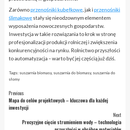
Zarówno
przenośniki kubełkowe
, jak i
przenośniki
ślimakowe
stały się nieodzownym elementem
wyposażenia nowoczesnych gospodarstw.
Inwestycja w takie rozwiązania to krok w stronę
profesjonalizacji produkcji rolniczej i zwiększenia
konkurencyjności na rynku. Rolnictwo przyszłości
to automatyzacja – warto być jej częścią już dziś.
Tags:
suszarnia biomasy
,
suszarnia do biomasy
,
suszarnia do
słomy
Continue
Previous
Mapa do celów projektowych – kluczowa dla każdej
Reading
inwestycji
Next
Precyzyjne cięcie strumieniem wody – technologia
przyszłości w obróbce materiałów